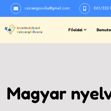
csicsergoovika@gmail.com
061/322-
Főoldal
Bemuta
Magyar nyelv