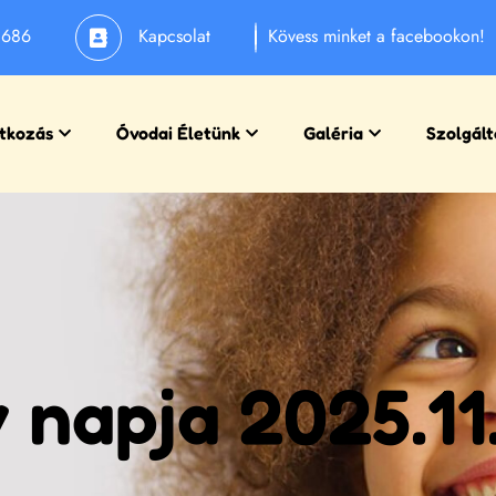
1686
Kapcsolat
Kövess minket a facebookon!
tkozás
Óvodai Életünk
Galéria
Szolgált
 napja 2025.11