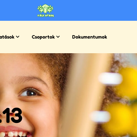
atások
Csoportok
Dokumentumok
.13