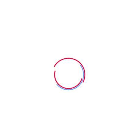
módon való fejlesztésével, hanem az ezeket megalapozó, az
idegrendszer érését hatékonyan befolyásoló mozgásterápiával
is megtámogatjuk/elősegítjük.
A foglalkozások külön erre a célra kialakított, jól felszerelt
fejlesztő szobákban, illetve a tornateremben zajlanak.