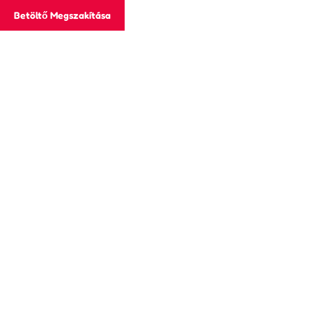
Betöltő Megszakítása
061/322-1686
Kapcsolat
Kövess minket a facebookon!
Fejlesztés
Főoldal
Fejlesztés