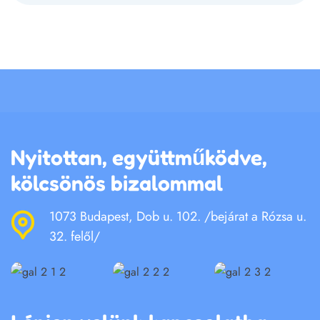
Nyitottan, együttműködve,
kölcsönös bizalommal
1073 Budapest, Dob u. 102. /bejárat a Rózsa u.
32. felől/