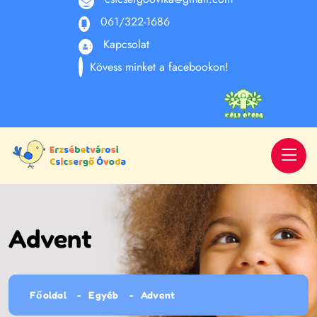
061/322-1686
Kapcsolat
Kövess minket a facebookon!
Advent
Főoldal
Egyéb
Advent